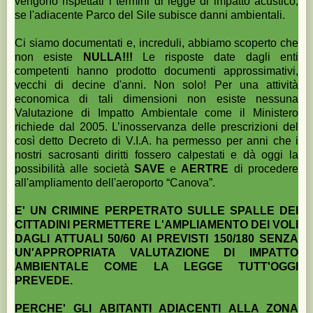
vengono rispettati i termini di legge di impatto acustico,
se l'adiacente Parco del Sile subisce danni ambientali.
Ci siamo documentati e, increduli, abbiamo scoperto che
non esiste
NULLA!!!
Le risposte date dagli enti
competenti hanno prodotto documenti approssimativi,
vecchi di decine d'anni. Non solo! Per una attività
economica di tali dimensioni non esiste nessuna
Valutazione di Impatto Ambientale come il Ministero
richiede dal 2005. L’inosservanza delle prescrizioni del
così detto Decreto di V.I.A. ha permesso per anni che i
nostri sacrosanti diritti fossero calpestati e dà oggi la
possibilità alle società
SAVE
e
AERTRE
di procedere
all'ampliamento dell'aeroporto “Canova”.
E' UN CRIMINE PERPETRATO SULLE SPALLE DEI
CITTADINI PERMETTERE L'AMPLIAMENTO DEI VOLI
DAGLI ATTUALI 50/60 AI PREVISTI 150/180 SENZA
UN'APPROPRIATA VALUTAZIONE DI IMPATTO
AMBIENTALE COME LA LEGGE TUTT'OGGI
PREVEDE.
PERCHE' GLI ABITANTI ADIACENTI ALLA ZONA