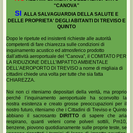
“CANOVA”
SI
ALLA SALVAGUARDIA DELLA SALUTE E
DELLE PROPRIETA' DEGLI ABITANTI DI TREVISO E
QUINTO
Dopo le ripetute ed insistenti richieste
alle autorità
competenti di fare chiarezza sulle condizioni di
inquinamento acustico ed atmosferico prodotto
dall'attività aeroportuale del “Canova”, il COMITATO
PER
LA RIDUZIONE DELLL’IMPATTO AMBIENTALE
DELL’AEROPORTO DI
TREVISO a nome di migliaia di
cittadini chiede una volta per tutte che sia fatta
CHIAREZZA.
Noi non ci riteniamo depositari della verità, ma proprio
perché l’inquinamento aeroportuale ha sconvolto la
nostra esistenza e creato grosse preoccupazioni per il
nostro futuro, riteniamo che i Cittadini di Treviso e Quinto
abbiano il sacrosanto
DIRITTO
di sapere che aria
respirano, quanti veleni come
polveri sottili, Pm10,
benzene, piovono quotidianamente sulle proprie teste,
se