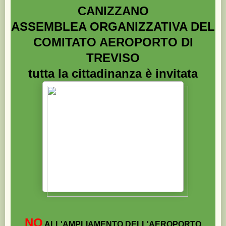
CANIZZANO
ASSEMBLEA ORGANIZZATIVA DEL
COMITATO AEROPORTO DI
TREVISO
tutta la cittadinanza è invitata
NO
ALL'AMPLIAMENTO DELL'AEROPORTO