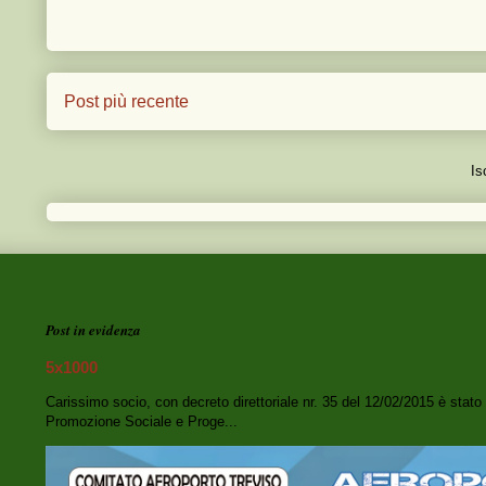
Post più recente
Is
Post in evidenza
5x1000
Carissimo socio, con decreto direttoriale nr. 35 del 12/02/2015 è stato d
Promozione Sociale e Proge...