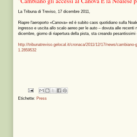
"Cambiano gli accessi al Canova E la Noalese p
La Tribuna di Treviso, 17 dicembre 2011,
Riapre l'aeroporto «Canova» ed è subito caos quotidiano sulla Noalese
ingresso e uscita allo scalo aereo per le auto – dovuta alle recenti 
dicembre, giorno di riapertura della pista, sta creando pesantissimi d
http://tribunatreviso.gelocal.it/cronaca/2011/12/17/news/cambiano-
1.2859532
Etichette:
Press