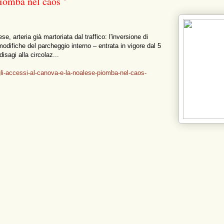
iomba nel caos "
, arteria già martoriata dal traffico: l'inversione di
modifiche del parcheggio interno – entrata in vigore dal 5
isagi alla circolaz...
gli-accessi-al-canova-e-la-noalese-piomba-nel-caos-